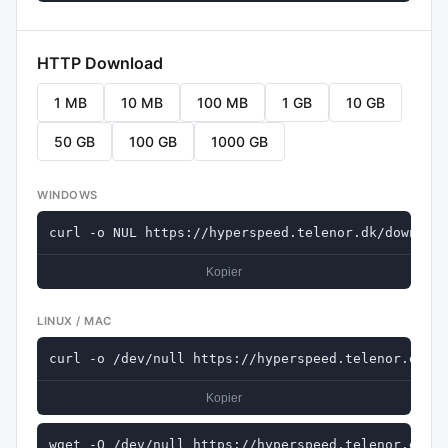
HTTP Download
1 MB
10 MB
100 MB
1 GB
10 GB
50 GB
100 GB
1000 GB
WINDOWS
curl -o NUL https://hyperspeed.telenor.dk/downloa
Kopier
LINUX / MAC
curl -o /dev/null https://hyperspeed.telenor.dk/d
Kopier
wget -O /dev/null https://hyperspeed.telenor.dk/d