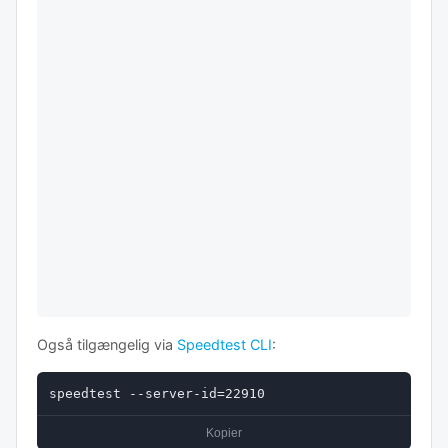
Også tilgængelig via
Speedtest CLI
:
speedtest --server-id=22910
Kopier